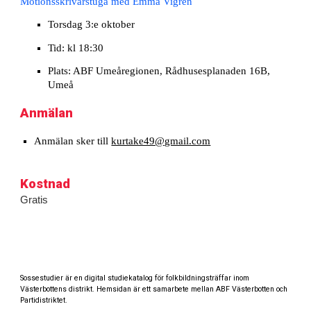
Motionsskriva
rstuga
med
Emma Vigren
Torsdag 3:e oktober
Tid: kl 18:30
Plats:
ABF Umeåregionen, Rådhusesplanaden 16B,
Umeå
Anmälan
Anmälan sker till
kurtake49@gmail.com
Kostnad
Gratis
Sossestudier är en digital studiekatalog för folkbildningsträffar inom
Västerbottens distrikt. Hemsidan är ett samarbete mellan ABF Västerbotten och
Partidistriktet.