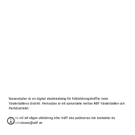
Sossestudier är en digital studiekatalog för folkbildningsträffar inom
Västerbottens distrikt. Hemsidan är ett samarbete mellan ABF Västerbotten och
Partidistriktet.
Om du vill att någon utbildning eller träff ska publiceras här kontaktar du
samuel.olsson@abf.se